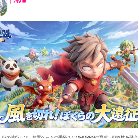
749
thumb_up_alt
：暁の遠征』は、放置ゲームの手軽さとMMORPGの育成・戦略性を融