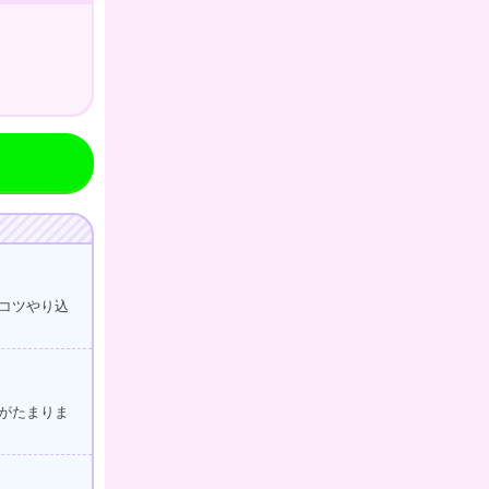
。
。
コツやり込
がたまりま