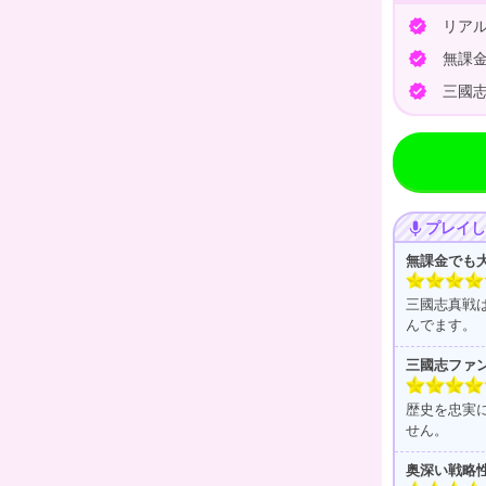
リアル
verified
無課金
verified
三國志
verified
プレイし
mic
無課金でも
三國志真戦
んでます。
三國志ファ
歴史を忠実
せん。
奥深い戦略