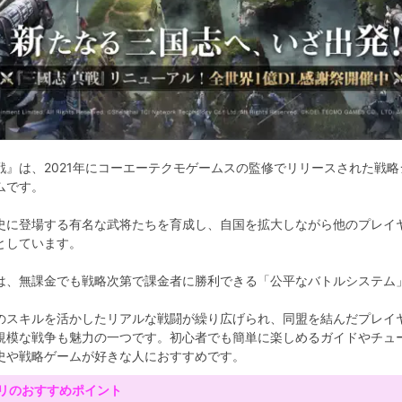
戦』は、2021年にコーエーテクモゲームスの監修でリリースされた戦略
ムです。
史に登場する有名な武将たちを育成し、自国を拡大しながら他のプレイ
としています。
は、無課金でも戦略次第で課金者に勝利できる「公平なバトルシステム
のスキルを活かしたリアルな戦闘が繰り広げられ、同盟を結んだプレイ
規模な戦争も魅力の一つです。初心者でも簡単に楽しめるガイドやチュ
史や戦略ゲームが好きな人におすすめです。
リのおすすめポイント