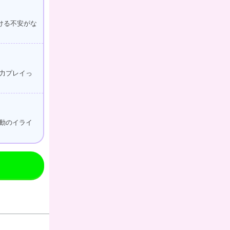
ける不安がな
力プレイっ
動のイライ