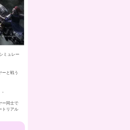
シミュレー
ヤーと戦う
」。
ヤー同士で
ートリアル