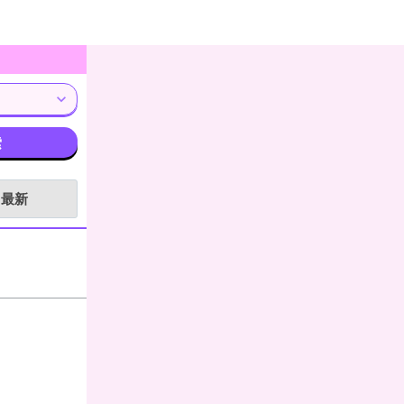
索
月最新