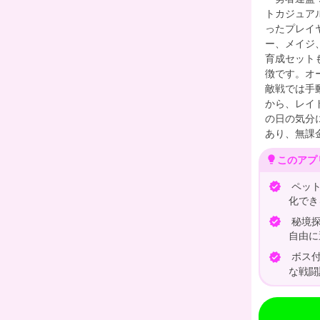
トカジュア
ったプレイ
ー、メイジ
育成セット
徴です。オ
敵戦では手
から、レイ
の日の気分
あり、無課
lightbulb
このアプ
ペット
verified
化でき
秘境探
verified
自由に
ボス付
verified
な戦闘