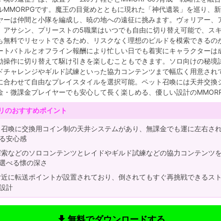
ルMMORPGです。魔王の目覚めとともに現れた「神代遺装」を巡り、
ヤーは仲間と小隊を編成し、暁の地への遠征に挑みます。ヴォリアー、
、アサシン、プリーストの5職業はいつでも自由に切り替え可能で、ス
も無料でリセットできるため、リスクなく理想のビルドを模索できるの
ートバトルとオフライン報酬により忙しい日でも着実にキャラクターは
動操作に切り替えて駆け引きを楽しむこともできます。ソロ向けの秘境
ドチャレンジやギルド試練といった協力コンテンツまで幅広く用意され
に合わせて自由なプレイスタイルを選択可能。ペット召喚には天井交換
金・微課金プレイヤーでも安心して長く楽しめる、優しい設計のMMOR
リのおすすめポイント
召喚に交換用コイン制の天井システムがあり、無課金でも運に左右さ
る安心感
索などのソロコンテンツとレイドやギルド試練などの協力コンテンツ
選べる懐の深さ
近に転送ポイントが設置されており、倒されてもすぐ再挑戦できるス
設計
get_app
無料でダウンロードする