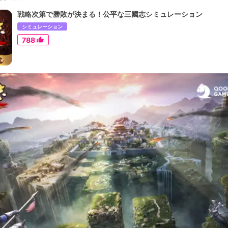
戦略次第で勝敗が決まる！公平な三國志シミュレーション
シミュレーション
788
thumb_up_alt