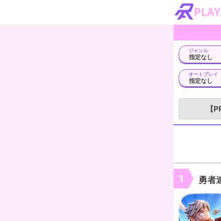
ジャンル
オートプレイ
【P
1
勇者