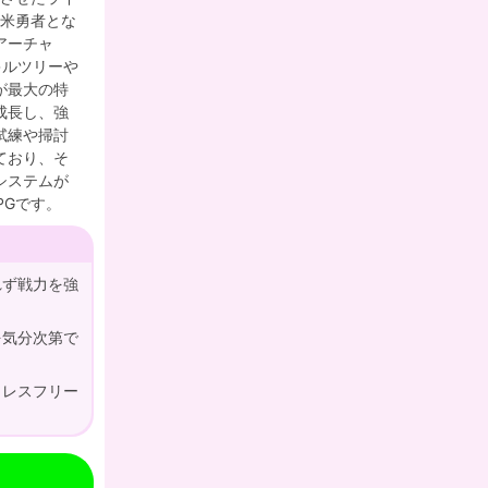
新米勇者とな
アーチャ
キルツリーや
が最大の特
成長し、強
試練や掃討
ており、そ
システムが
PGです。
れず戦力を強
を気分次第で
トレスフリー