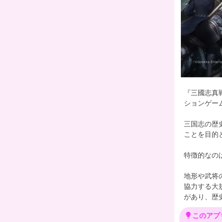
『三國志真
ションゲー
三国志の歴
ことを目的
特徴的なの
地形や武将
協力する大
があり、歴
lightbulb
このアプ