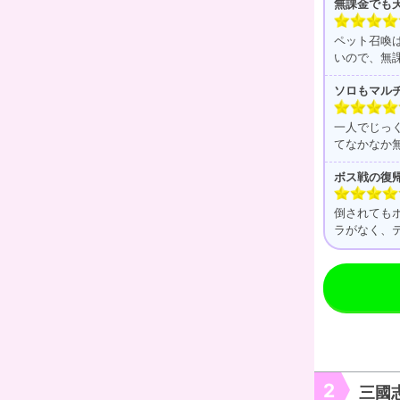
無課金でも
ペット召喚
いので、無
ソロもマル
一人でじっ
てなかなか
ボス戦の復
倒されても
ラがなく、
2
三國