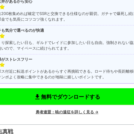
天井があるから安心
は200枚集めれば確定でSSRと交換できる仕様なのが親切。ガチャで爆死し続
課金でも気長にコツコツ強くなれます。
チも気分で選べるのが快適
くり探索したい日も、ギルドでレイドに参加したい日も自由。強制されない協
無いので、マイペースに続けられてます。
帰がストレスフリー
ボス付近に転送ポイントがあるからすぐ再挑戦できる。ロード待ちや長距離移
テンポよく攻略に集中できるのが地味に嬉しいポイントです。
get_app
無料でダウンロードする
勇者連盟：暁の遠征を詳しく見る →
志真戦