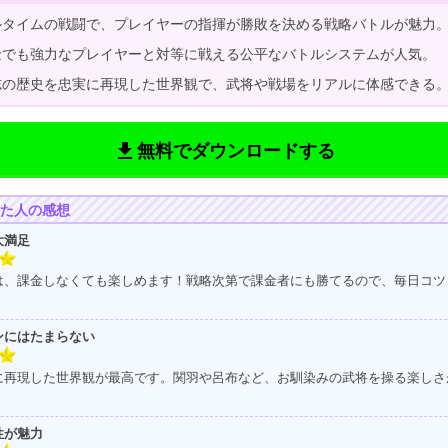
タイムの戦闘で、プレイヤーの指揮が勝敗を決める戦略バトルが魅力
でも強力なプレイヤーと対等に戦える公平なバトルシステムが人気。
の歴史を忠実に再現した世界観で、武将や戦場をリアルに体感できる
get_app
無料でダウンロードする
た人の感想
大満足
は、課金しなくても楽しめます！戦略次第で課金者にも勝てるので、毎日コツ
ンにはたまらない
に再現した世界観が最高です。関羽や呂布など、お馴染みの武将を操る楽しさ
性が魅力